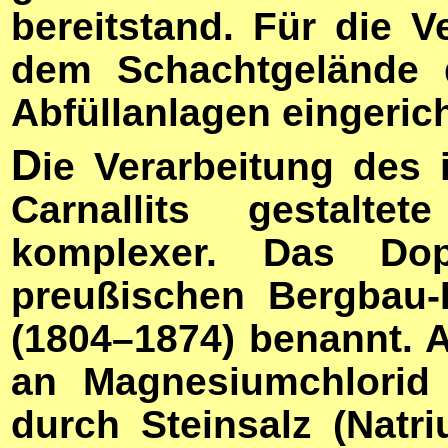
bereitstand. Für die V
dem Schachtgelände d
Abfüllanlagen eingerich
D
ie Verarbeitung des
Carnallits gestalte
komplexer. Das Do
preußischen Bergbau-
(1804–1874) benannt. 
an Magnesiumchlorid 
durch Steinsalz (Natr