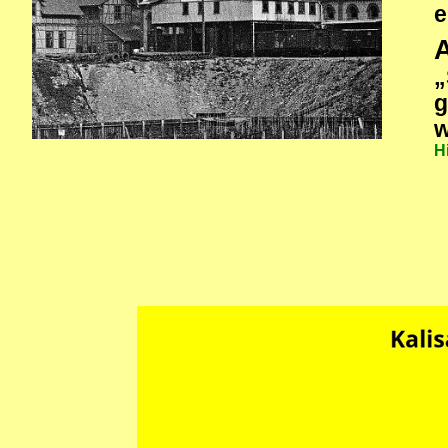
e
„
g
w
H