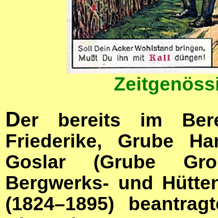
Zeitgenöss
D
er bereits im Ber
Friederike, Grube Ha
Goslar (Grube Groß
Bergwerks- und Hütte
(1824–1895) beantrag