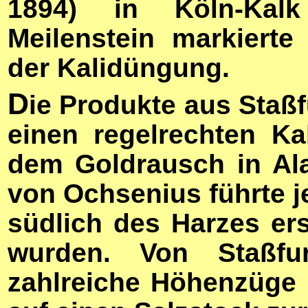
1894) in Köln-Kalk
Meilenstein markiert
der Kalidüngung.
D
ie Produkte aus Staß
einen regelrechten Ka
dem Goldrausch in Ala
von Ochsenius führte j
südlich des Harzes ers
wurden. Von Staßf
zahlreiche Höhenzüge 