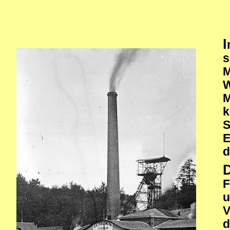
I
s
W
M
S
E
d
F
u
V
d