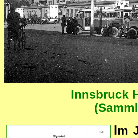
Innsbruck 
(Sammlu
I
m J