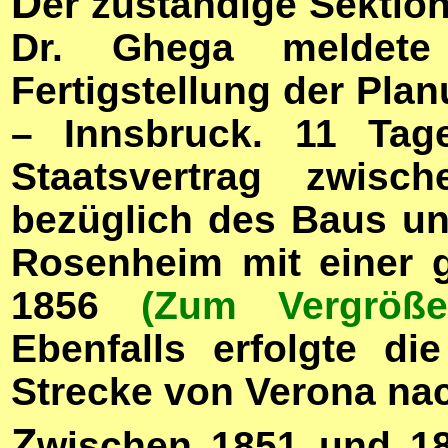
D
er zuständige Sektio
Dr. Ghega meldet
Fertigstellung der Plan
– Innsbruck. 11 Ta
Staatsvertrag zwisc
bezüglich des Baus un
Rosenheim mit einer ga
1856
(Zum Vergröße
Ebenfalls erfolgte d
Strecke von Verona na
Z
wischen 1851 und 18