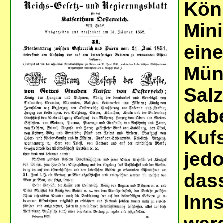
Kön
Mini
ein
Mün
Sal
dab
Kufs
jed
das
Inn